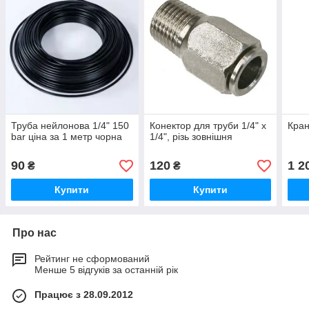
Труба нейлонова 1/4" 150
Конектор для труби 1/4" х
Кран
bar ціна за 1 метр чорна
1/4", різь зовнішня
90
120
1 2
₴
₴
Купити
Купити
Про нас
Рейтинг не сформований
Менше 5 відгуків за останній рік
Працює з 28.09.2012