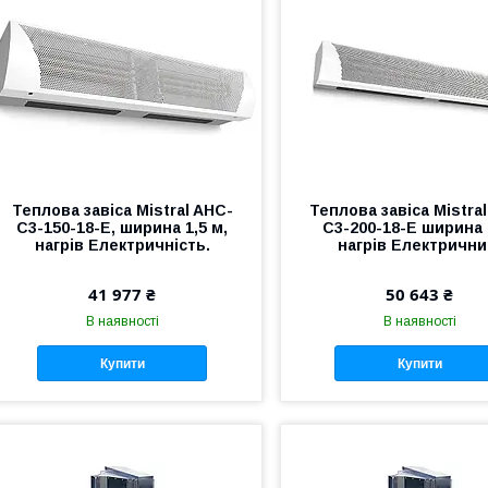
Теплова завіса Mistral AHC-
Теплова завіса Mistra
С3-150-18-E, ширина 1,5 м,
С3-200-18-E ширина 
нагрів Електричність.
нагрів Електрични
41 977 ₴
50 643 ₴
В наявності
В наявності
Купити
Купити