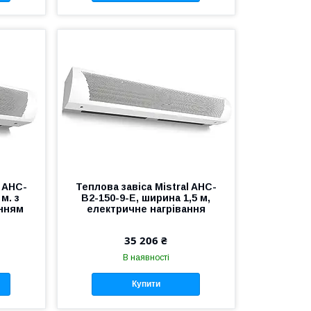
l AHC-
Теплова завіса Mistral AHC-
м. з
B2-150-9-E, ширина 1,5 м,
анням
електричне нагрівання
35 206 ₴
В наявності
Купити