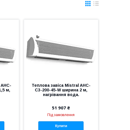
l AHC-
Теплова завіса Mistral AHC-
,5 м,
С3-200-45-W ширина 2 м,
нагрівання вода.
51 907 ₴
Під замовлення
Купити