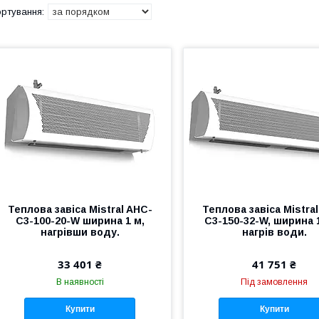
Теплова завіса Mistral AHC-
Теплова завіса Mistra
С3-100-20-W ширина 1 м,
С3-150-32-W, ширина 1
нагрівши воду.
нагрів води.
33 401 ₴
41 751 ₴
В наявності
Під замовлення
Купити
Купити