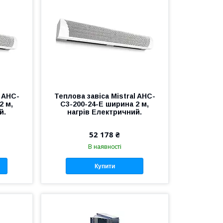
l AHC-
Теплова завіса Mistral AHC-
2 м,
С3-200-24-E ширина 2 м,
й.
нагрів Електричний.
52 178 ₴
В наявності
Купити