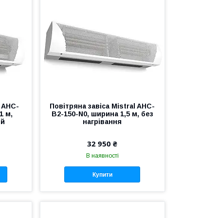
l AHC-
Повітряна завіса Mistral AHC-
1 м,
B2-150-N0, ширина 1,5 м, без
ий
нагрівання
32 950 ₴
В наявності
Купити