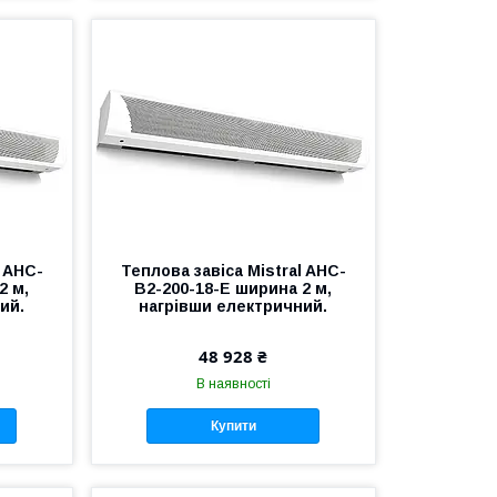
l AHC-
Теплова завіса Mistral AHC-
2 м,
B2-200-18-E ширина 2 м,
ий.
нагрівши електричний.
48 928 ₴
В наявності
Купити