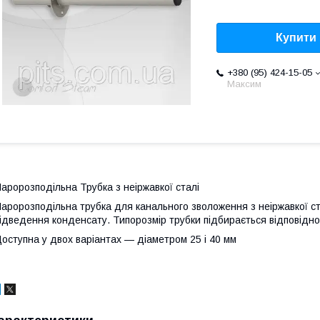
Купити
+380 (95) 424-15-05
Максим
аророзподільна Трубка з неіржавкої сталі
аророзподільна трубка для канального зволоження з неіржавкої ста
ідведення конденсату. Типорозмір трубки підбирається відповідно 
оступна у двох варіантах — діаметром 25 і 40 мм