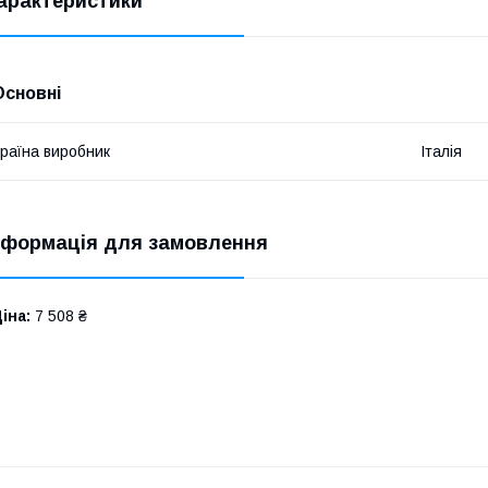
арактеристики
Основні
раїна виробник
Італія
нформація для замовлення
іна:
7 508 ₴