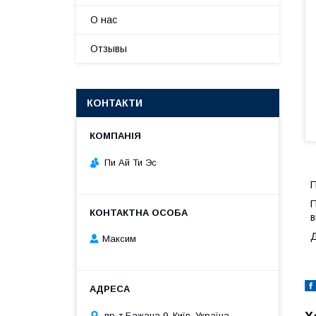
О нас
Отзывы
КОНТАКТИ
Пи Ай Ти Эс
П
П
в
Д
Максим
пр-т Бажана 9, Київ, Україна