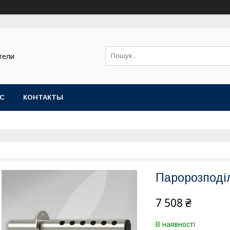
тели
АС
КОНТАКТЫ
Паророзподі
7 508 ₴
В наявності