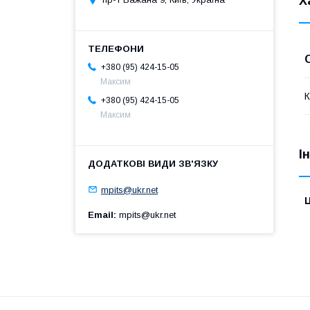
Х
+380 (95) 424-15-05
Максим
К
+380 (95) 424-15-05
Максим
І
mpits@ukr.net
Ц
Email
mpits@ukr.net