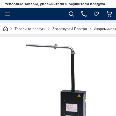
тепловые завесы, увлажнители и осушители воздуха
Товари та послуги
Зволожувачі Повітря
Изоремическ