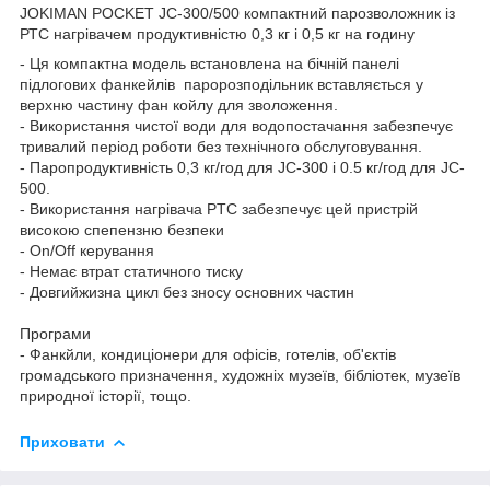
JOKIMAN POCKET JC-300/500 компактний парозволожник із
РТС нагрівачем продуктивністю 0,3 кг і 0,5 кг на годину
- Ця компактна модель встановлена на бічній панелі
підлогових фанкейлів паророзподільник вставляється у
верхню частину фан койлу для зволоження.
- Використання чистої води для водопостачання забезпечує
тривалий період роботи без технічного обслуговування.
- Паропродуктивність 0,3 кг/год для JC-300 і 0.5 кг/год для JC-
500.
- Використання нагрівача PTC забезпечує цей пристрій
високою спепензню безпеки
- On/Off керування
- Немає втрат статичного тиску
- Довгийжизна цикл без зносу основних частин
Програми
- Фанкйли, кондиціонери для офісів, готелів, об'єктів
громадського призначення, художніх музеїв, бібліотек, музеїв
природної історії, тощо.
Приховати